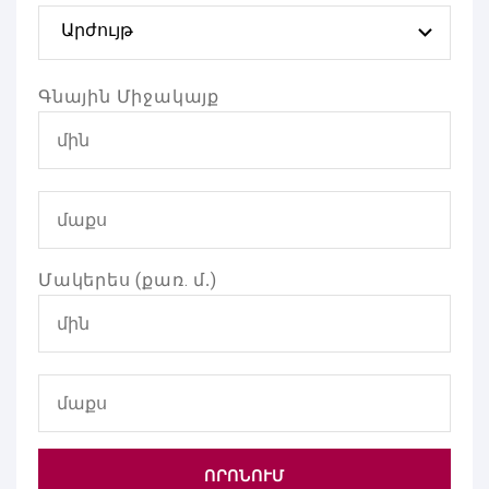
Արժույթ
Գնային Միջակայք
Մակերես (քառ. մ․)
ՈՐՈՆՈՒՄ