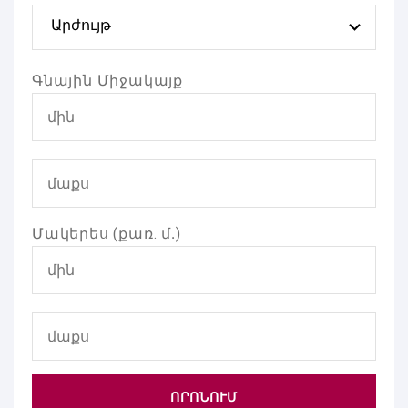
Արժույթ
Գնային Միջակայք
Մակերես (քառ. մ․)
ՈՐՈՆՈՒՄ