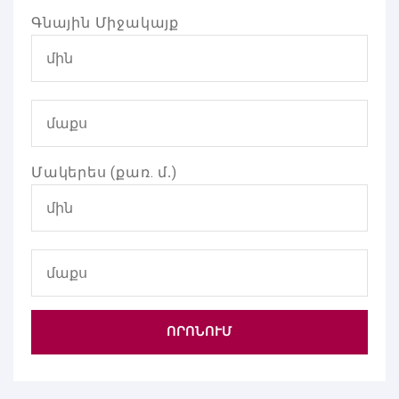
Գնային Միջակայք
Մակերես (քառ. մ․)
ՈՐՈՆՈՒՄ