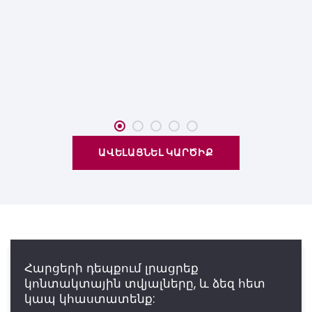
ԱՎԵԼԱՑՆԵԼ ԿԱՐԾԻՔ
Հարցերի դեպքում լրացրեք
կոնտակտային տվյալները, և ձեզ հետ
կապ կհաստատենք: