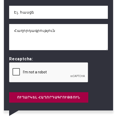
Էլ․ հասցե
Հաղորդագրություն
Recaptcha:
ՈՒՂԱՐԿԵԼ ՀԱՂՈՐԴԱԳՐՈՒԹՅՈՒՆ