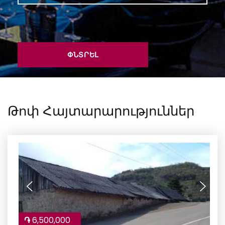
ՓՆՏՐԵԼ
Թոփ Հայտարարություններ
֏
6,500,000