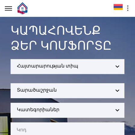
ԿԱՊԱՀՈՎԵՆՔ
ՁԵՐ ԿՈՄՖՈՐՏԸ
Հայտարարության տիպ
Տարածաշրջան
Կատեգորիաներ