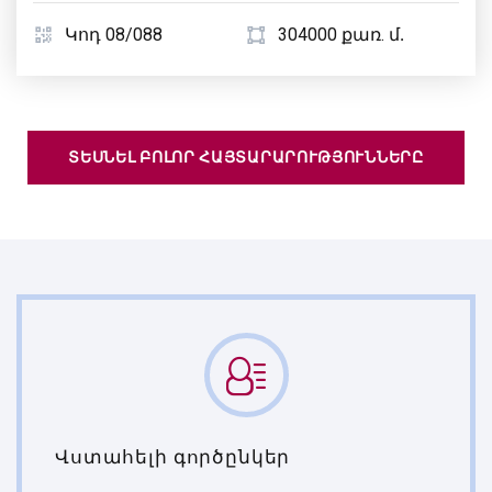
Կոդ 08/088
304000 քառ. մ․
ՏԵՍՆԵԼ ԲՈԼՈՐ ՀԱՅՏԱՐԱՐՈՒԹՅՈՒՆՆԵՐԸ
Վստահելի գործընկեր